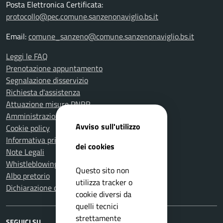
Posta Elettronica Certificata:
protocollo@pec.comune.sanzenonaviglio.bs.it
Email:
comune_sanzeno@comune.sanzenonaviglio.bs.it
Leggi le FAQ
Prenotazione appuntamento
Segnalazione disservizio
Richiesta d'assistenza
Attuazione misure PNRR
Amministrazione trasparente
Avviso sull'utilizzo
Cookie policy
Informativa privacy
dei cookies
Note Legali
Whistleblowing
Questo sito non
Albo pretorio
utilizza tracker o
Dichiarazione di accessibilità
cookie diversi da
quelli tecnici
strettamente
SEGUICI SU